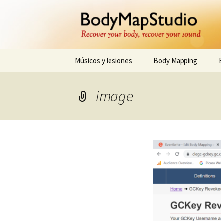
Preventing injuries in musicians
Body Map 
Ir
Músicos y lesiones
Body Mapping
al
contenido
image