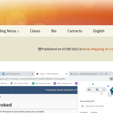
.
Studio
Blog Notas ♪
Clases
Bio
Contacto
English
WEM/TMS Curso
Published on
07/08/2022
in
Body Mapping en Co
Sesiones Privadas
¡Programa tu clase!