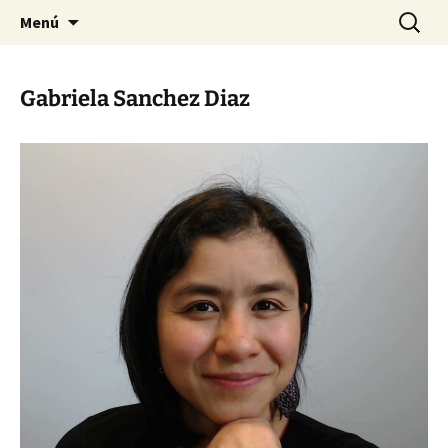
Preventing injuries in musicians.
Ir
Buscar:
Body Map Studio
Menú
al
contenido
Gabriela Sanchez Diaz