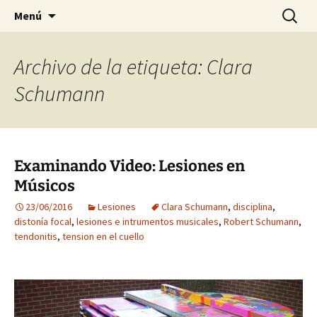
Preventing injuries in musicians.
Ir
Buscar:
Body Map Studio
Menú
al
contenido
Archivo de la etiqueta: Clara
Schumann
Examinando Video: Lesiones en
Músicos
23/06/2016
Lesiones
Clara Schumann
,
disciplina
,
distonía focal
,
lesiones e intrumentos musicales
,
Robert Schumann
,
tendonitis
,
tension en el cuello