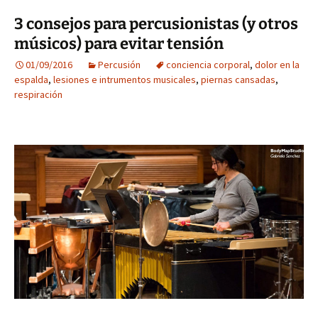
3 consejos para percusionistas (y otros
músicos) para evitar tensión
01/09/2016
Percusión
conciencia corporal
,
dolor en la
espalda
,
lesiones e intrumentos musicales
,
piernas cansadas
,
respiración