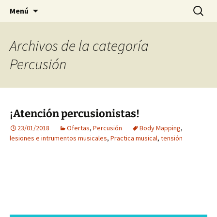
Preventing injuries in musicians.
Ir
Buscar:
Body Map Studio
Menú
al
contenido
Archivos de la categoría
Percusión
¡Atención percusionistas!
23/01/2018
Ofertas
,
Percusión
Body Mapping
,
lesiones e intrumentos musicales
,
Practica musical
,
tensión