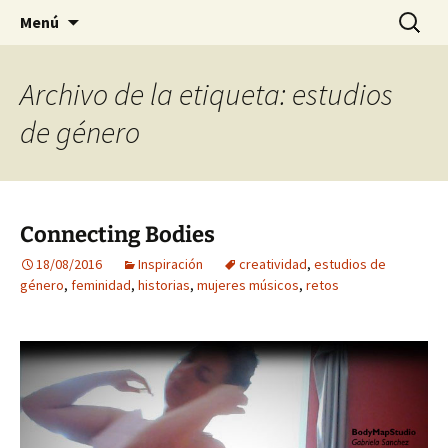
Preventing injuries in musicians.
Ir
Buscar:
Body Map Studio
Menú
al
contenido
Archivo de la etiqueta: estudios
de género
Connecting Bodies
18/08/2016
Inspiración
creatividad
,
estudios de
género
,
feminidad
,
historias
,
mujeres músicos
,
retos