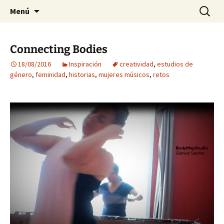
Preventing injuries in musicians.
Ir
Buscar:
Body Map Studio
Menú
al
contenido
Connecting Bodies
18/08/2016
Inspiración
creatividad
,
estudios de
género
,
feminidad
,
historias
,
mujeres músicos
,
retos