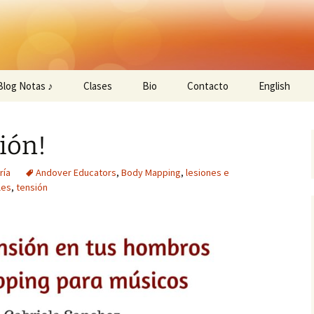
.
Studio
Blog Notas ♪
Clases
Bio
Contacto
English
WEM/TMS Curso
sión!
Sesiones Privadas
ría
Andover Educators
,
Body Mapping
,
lesiones e
¡Programa tu clase!
les
,
tensión