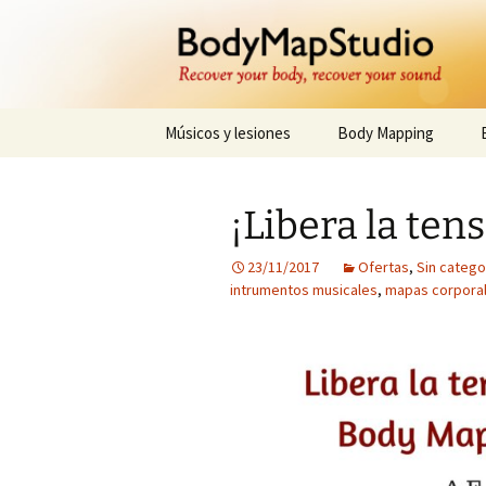
Preventing injuries in musicians
Body Map 
Ir
Músicos y lesiones
Body Mapping
al
contenido
¡Libera la ten
23/11/2017
Ofertas
,
Sin catego
intrumentos musicales
,
mapas corpora